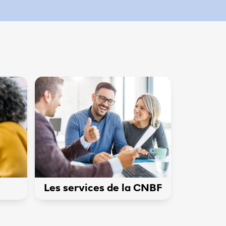
Voir
la
page
:
Les
services
de
la
CNBF
Les services de la CNBF