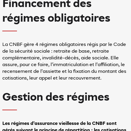
Financement des
de clair
Mode sombre
régimes obligatoires
Espacement
entre
les
lignes
La CNBF gère 4 régimes obligatoires régis par le Code
de la sécurité sociale : retraite de base, retraite
complémentaire, invalidité-décès, aide sociale. Elle
assure, pour ce faire, l’immatriculation et l’affiliation, le
minuer l'espacement entre les lignes'
Augmenter l'espacement entre les lignes
recensement de l’assiette et la fixation du montant des
Accessibilité
cotisations, leur appel et leur recouvrement.
En
savoir
Gestion des régimes
plus
sur
l'accessibilité
Les régimes d’assurance vieillesse de la CNBF sont
gérés suivant le principe de répartition : les cotisations