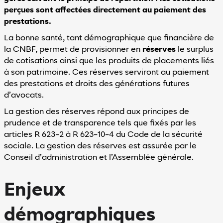
Réinitialiser
les valeurs
perçues sont affectées directement au paiement des
par défaut
prestations.
Vous
La bonne santé, tant démographique que financière de
avez
des
la CNBF, permet de provisionner en
réserves
le surplus
difficultés
de cotisations ainsi que les produits de placements liés
pour
à son patrimoine. Ces réserves serviront au paiement
utiliser
des prestations et droits des générations futures
notre
site
d’avocats.
?
La gestion des réserves répond aux principes de
Contactez-
prudence et de transparence tels que fixés par les
nous
articles R 623-2 à R 623-10-4 du Code de la sécurité
sociale. La gestion des réserves est assurée par le
Conseil d’administration et l’Assemblée générale.
Enjeux
démographiques