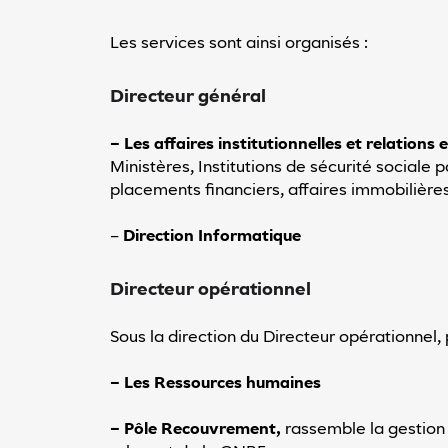
Réinitialiser
les valeurs
par défaut
Les services sont ainsi organisés :
Vous
avez
Directeur général
des
difficultés
pour
– Les affaires institutionnelles et relations
utiliser
Ministères, Institutions de sécurité sociale p
notre
placements financiers, affaires immobilière
site
?
Contactez-
–
Direction Informatique
nous
Directeur opérationnel
Sous la direction du Directeur opérationnel, 
– Les Ressources humaines
– Pôle Recouvrement,
rassemble la gestion 