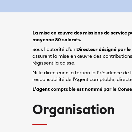
de clair
Mode sombre
Espacement
entre
La mise en œuvre des missions de service pu
les
moyenne 80 salariés.
lignes
Sous l’autorité d’un
Directeur désigné par le
assurent la mise en œuvre des contributions 
régissent la caisse.
minuer l'espacement entre les lignes'
Augmenter l'espacement entre les lignes
Ni le directeur ni a fortiori la Présidence 
Accessibilité
responsabilité de l’Agent comptable, direct
En
L’agent comptable est nommé par le Consei
savoir
plus
Organisation
sur
l'accessibilité