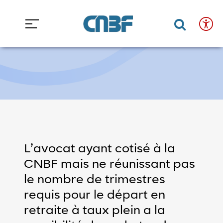
Accéder au contenu
Accéder au menu
Accueil
Espace avocats
Les droits
Rachat de trimestre
Rachat de trimestre
Confort
Fermer
de
Ouvrir 
Ouvr
lecture
et
accessibilité
Taille
du
texte
L’avocat ayant cotisé à la
CNBF mais ne réunissant pas
minuer la taille du texte
Augmenter la taille du texte
le nombre de trimestres
Mode
requis pour le départ en
clair/sombre
retraite à taux plein a la