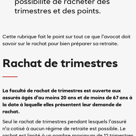
possibilité de racheter des
trimestres et des points.
de clair
Mode sombre
Espacement
entre
les
Cette rubrique fait le point sur tout ce que l’avocat doit
savoir sur le rachat pour bien préparer sa retraite.
lignes
Rachat de trimestres
minuer l'espacement entre les lignes'
Augmenter l'espacement entre les lignes
Accessibilité
En
La faculté de rachat de trimestres est ouverte aux
savoir
assurés âgés d’au moins 20 ans et de moins de 67 ans à
plus
la date à laquelle elles présentent leur demande de
sur
rachat.
l'accessibilité
Seul le rachat de trimestres pendant lesquels l’assuré
n’a cotisé à aucun régime de retraite est possible. Le
rachat est limité à un nombre maximum de 12 trimestres