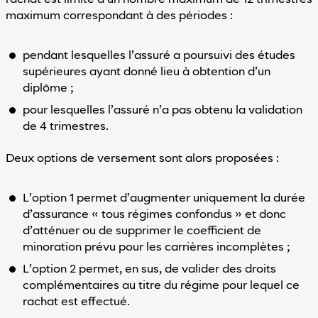
Réinitialiser
les valeurs
maximum correspondant à des périodes :
par défaut
Vous
avez
pendant lesquelles l’assuré a poursuivi des études
des
supérieures ayant donné lieu à obtention d’un
difficultés
diplôme ;
pour
utiliser
pour lesquelles l’assuré n’a pas obtenu la validation
notre
de 4 trimestres.
site
?
Deux options de versement sont alors proposées :
Contactez-
nous
L’option 1 permet d’augmenter uniquement la durée
d’assurance « tous régimes confondus » et donc
d’atténuer ou de supprimer le coefficient de
minoration prévu pour les carrières incomplètes ;
L’option 2 permet, en sus, de valider des droits
complémentaires au titre du régime pour lequel ce
rachat est effectué.