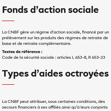
Fonds d’action sociale
de clair
Mode sombre
Espacement
entre
les
La CNBF gère un régime d’action sociale, financé par un
lignes
prélèvement sur les produits des régimes de retraite de
base et de retraite complémentaire.
Textes de référence :
minuer l'espacement entre les lignes'
Augmenter l'espacement entre les lignes
Code de la sécurité sociale : articles L 653-8, R 653-23
Accessibilité
Types d’aides octroyées
En
savoir
plus
sur
l'accessibilité
La CNBF peut attribuer, sous certaines conditions, des
secours financiers à ses affiliés ainsi qu’à leurs conjoints