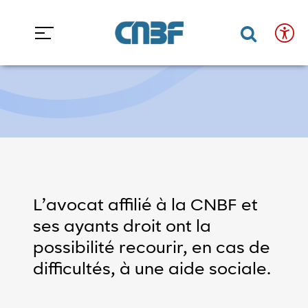
Accéder au contenu
Accéder au menu
Accueil
Espace avocats
Les droits
L’action sociale
L’action sociale
Confort
Fermer
de
Ouvrir 
Ouvr
lecture
et
accessibilité
Taille
du
texte
L’avocat affilié à la CNBF et
ses ayants droit ont la
minuer la taille du texte
Augmenter la taille du texte
possibilité recourir, en cas de
Mode
difficultés, à une aide sociale.
clair/sombre