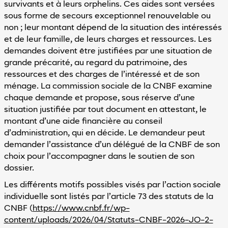
Réinitialiser
survivants et à leurs orphelins. Ces aides sont versées
les valeurs
sous forme de secours exceptionnel renouvelable ou
par défaut
non ; leur montant dépend de la situation des intéressés
Vous
et de leur famille, de leurs charges et ressources. Les
avez
des
demandes doivent être justifiées par une situation de
difficultés
grande précarité, au regard du patrimoine, des
pour
ressources et des charges de l’intéressé et de son
utiliser
ménage. La commission sociale de la CNBF examine
notre
site
chaque demande et propose, sous réserve d’une
?
situation justifiée par tout document en attestant, le
Contactez-
montant d’une aide financière au conseil
nous
d’administration, qui en décide. Le demandeur peut
demander l’assistance d’un délégué de la CNBF de son
choix pour l’accompagner dans le soutien de son
dossier.
Les différents motifs possibles visés par l’action sociale
individuelle sont listés par l’article 73 des statuts de la
CNBF (
https://www.cnbf.fr/wp-
content/uploads/2026/04/Statuts-CNBF-2026-JO-2-