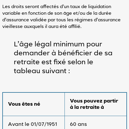
Réinitialiser
les valeurs
Les droits seront affectés d’un taux de liquidation
par défaut
variable en fonction de son âge et/ou de la durée
Vous
d’assurance validée par tous les régimes d’assurance
avez
vieillesse auxquels il aura été affilié.
des
difficultés
pour
L’âge légal minimum pour
utiliser
notre
demander à bénéficier de sa
site
?
retraite est fixé selon le
Contactez-
tableau suivant :
nous
Vous pouvez partir
Vous êtes né
à la retraite à
Avant le 01/07/1951
60 ans