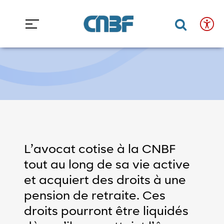
Accéder au contenu
Accéder au menu
Accueil
Espace avocats
Les droits
La préparation de la retraite
Confort
Fermer
La préparation de la retraite
de
Ouvrir 
Ouvr
lecture
et
accessibilité
Taille
du
texte
L’avocat cotise à la CNBF
tout au long de sa vie active
minuer la taille du texte
Augmenter la taille du texte
et acquiert des droits à une
Mode
pension de retraite. Ces
clair/sombre
droits pourront être liquidés