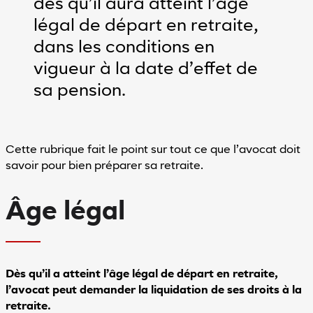
dès qu’il aura atteint l’âge
légal de départ en retraite,
de clair
Mode sombre
dans les conditions en
Espacement
vigueur à la date d’effet de
entre
les
sa pension.
lignes
Cette rubrique fait le point sur tout ce que l’avocat doit
minuer l'espacement entre les lignes'
Augmenter l'espacement entre les lignes
savoir pour bien préparer sa retraite.
Accessibilité
Âge légal
En
savoir
plus
sur
l'accessibilité
Dès qu’il a atteint l’âge légal de départ en retraite,
l’avocat peut demander la liquidation de ses droits à la
retraite.