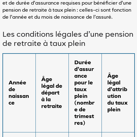
et de durée d’assurance requises pour bénéficier d’une
pension de retraite à taux plein : celles-ci sont fonction
de l’année et du mois de naissance de l’assuré.
Les conditions légales d’une pension
de retraite à taux plein
Durée
d’assur
ance
Âge
Âge
Année
pour le
légal
légal de
de
taux
d’attrib
départ
naissan
plein
ution
à la
ce
(nombr
du taux
retraite
e de
plein
trimest
res)