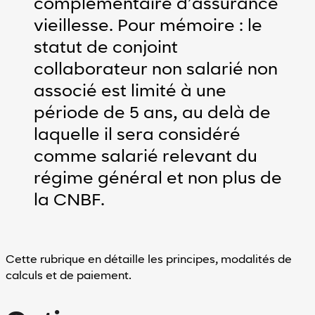
complémentaire d’assurance
vieillesse. Pour mémoire : le
de clair
Mode sombre
statut de conjoint
Espacement
collaborateur non salarié non
entre
les
associé est limité à une
lignes
période de 5 ans, au delà de
laquelle il sera considéré
comme salarié relevant du
minuer l'espacement entre les lignes'
Augmenter l'espacement entre les lignes
régime général et non plus de
Accessibilité
la CNBF.
En
savoir
plus
sur
Cette rubrique en détaille les principes, modalités de
l'accessibilité
calculs et de paiement.