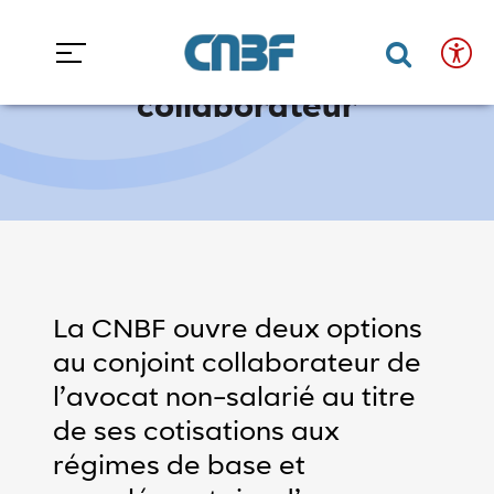
Accéder au contenu
Accéder au menu
Accueil
Espace avocats
Les cotisations
Les cotisations du conjoint collaborateur
Confort
Fermer
Les cotisations du conjoint
de
Ouvrir 
Ouvr
collaborateur
lecture
et
accessibilité
Taille
du
texte
La CNBF ouvre deux options
au conjoint collaborateur de
minuer la taille du texte
Augmenter la taille du texte
l’avocat non-salarié au titre
Mode
de ses cotisations aux
clair/sombre
régimes de base et