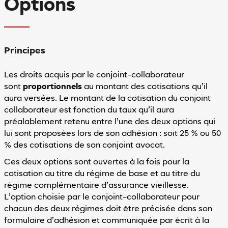
Options
Réinitialiser
les valeurs
par défaut
Vous
avez
des
Principes
difficultés
pour
Les droits acquis par le conjoint-collaborateur
utiliser
sont
proportionnels
au montant des cotisations qu’il
notre
site
aura versées. Le montant de la cotisation du conjoint
?
collaborateur est fonction du taux qu’il aura
Contactez-
préalablement retenu entre l’une des deux options qui
nous
lui sont proposées lors de son adhésion : soit 25 % ou 50
% des cotisations de son conjoint avocat.
Ces deux options sont ouvertes à la fois pour la
cotisation au titre du régime de base et au titre du
régime complémentaire d’assurance vieillesse.
L’option choisie par le conjoint-collaborateur pour
chacun des deux régimes doit être précisée dans son
formulaire d’adhésion et communiquée par écrit à la