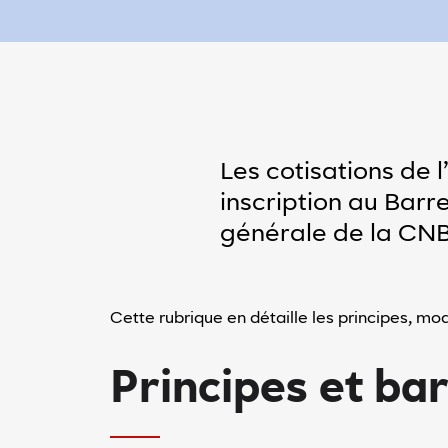
de clair
Mode sombre
Espacement
entre
les
lignes
Les cotisations de 
inscription au Barr
minuer l'espacement entre les lignes'
Augmenter l'espacement entre les lignes
générale de la CNB
Accessibilité
En
Cette rubrique en détaille les principes, mo
savoir
plus
sur
Principes et b
l'accessibilité