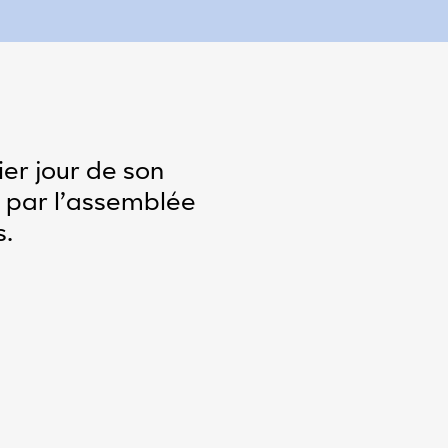
ier jour de son
é par l’assemblée
s.