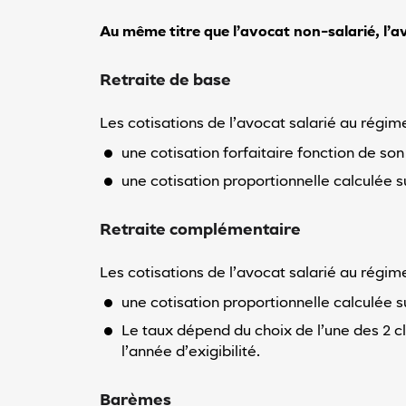
Réinitialiser
les valeurs
Au même titre que l’avocat non-salarié, l’av
par défaut
Vous
avez
Retraite de base
des
difficultés
pour
Les cotisations de l’avocat salarié au régi
utiliser
une cotisation forfaitaire fonction de so
notre
site
une cotisation proportionnelle calculée s
?
Contactez-
nous
Retraite complémentaire
Les cotisations de l’avocat salarié au rég
une cotisation proportionnelle calculée su
Le taux dépend du choix de l’une des 2 c
l’année d’exigibilité.
Barèmes