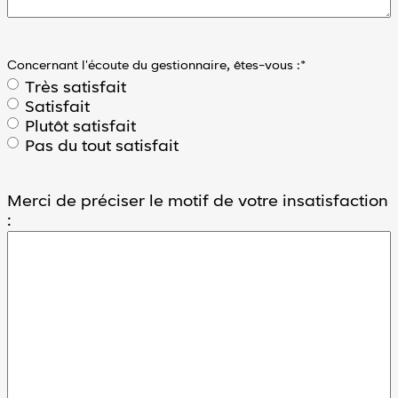
Réinitialiser
les valeurs
par défaut
Vous
Concernant l'écoute du gestionnaire, êtes-vous :
*
avez
des
Très satisfait
difficultés
Satisfait
pour
Plutôt satisfait
utiliser
Pas du tout satisfait
notre
site
?
Merci de préciser le motif de votre insatisfaction
Contactez-
:
nous