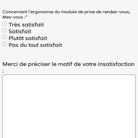
de clair
Mode sombre
Concernant l'ergonomie du module de prise de rendez-vous,
êtes-vous :
*
Espacement
Très satisfait
entre
Satisfait
les
Plutôt satisfait
lignes
Pas du tout satisfait
Merci de préciser le motif de votre insatisfaction
minuer l'espacement entre les lignes'
Augmenter l'espacement entre les lignes
:
Accessibilité
En
savoir
plus
sur
l'accessibilité