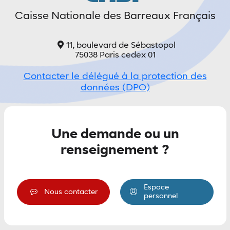
Caisse Nationale des Barreaux Français
de clair
Mode sombre
Espacement
11, boulevard de Sébastopol
entre
75038 Paris cedex 01
les
lignes
Contacter le délégué à la protection des
données (DPO)
minuer l'espacement entre les lignes'
Augmenter l'espacement entre les lignes
Une demande ou un
Accessibilité
renseignement ?
En
savoir
plus
sur
Espace
Nous contacter
personnel
l'accessibilité