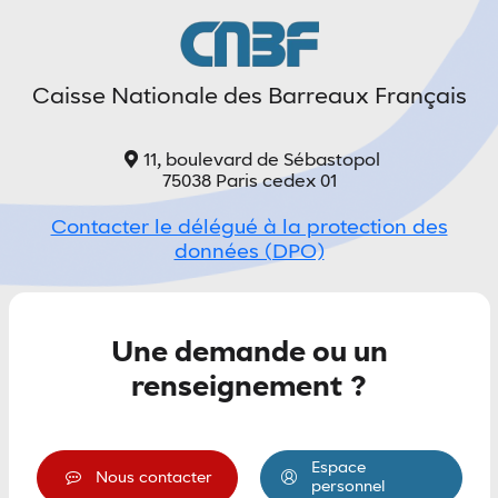
de clair
Mode sombre
Espacement
Caisse Nationale des Barreaux Français
entre
les
lignes
11, boulevard de Sébastopol
75038 Paris cedex 01
Contacter le délégué à la protection des
données (DPO)
minuer l'espacement entre les lignes'
Augmenter l'espacement entre les lignes
Accessibilité
En
Une demande ou un
savoir
plus
renseignement ?
sur
l'accessibilité
Espace
Nous contacter
personnel